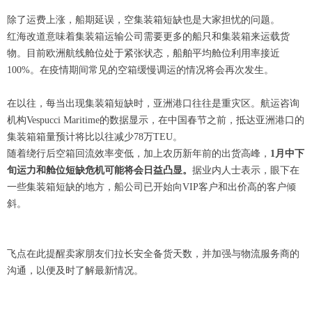
除了运费上涨，船期延误，空集装箱短缺也是大家担忧的问题。
红海改道意味着集装箱运输公司需要更多的船只和集装箱来运载货
物。目前欧洲航线舱位处于紧张状态，船舶平均舱位利用率接近
100%。在疫情期间常见的空箱缓慢调运的情况将会再次发生。
在以往，每当出现集装箱短缺时，亚洲港口往往是重灾区。航运咨询
机构Vespucci Maritime的数据显示，在中国春节之前，抵达亚洲港口的
集装箱箱量预计将比以往减少78万TEU。
随着绕行后空箱回流效率变低，加上农历新年前的出货高峰，
1月中下
旬运力和舱位短缺危机可能将会日益凸显。
据业内人士表示，眼下在
一些集装箱短缺的地方，船公司已开始向VIP客户和出价高的客户倾
斜。
飞点在此提醒卖家朋友们拉长安全备货天数，并加强与物流服务商的
沟通，以便及时了解最新情况。