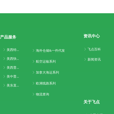
资讯中心
产品服务
飞点百科
ꁕ
美西特快专线
ꁕ
海外仓储&一件代发
ꁕ
美西快船专线
ꁕ
新闻资讯
ꁕ
航空运输系列
ꁕ
美西普船专线
ꁕ
加拿大海运系列
ꁕ
美中普船专线
ꁕ
欧洲线路系列
ꁕ
美东直航系列
ꁕ
物流查询
ꁕ
关于飞点