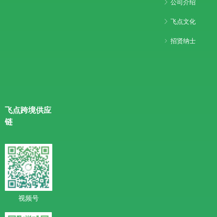
公司介绍
ꁕ
飞点文化
ꁕ
招贤纳士
ꁇ
飞点跨境供应
链
视频号