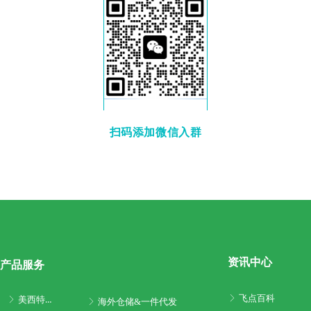
扫码添加微信入群
资讯中心
产品服务
飞点百科
ꁕ
美西特快专线
ꁕ
海外仓储&一件代发
ꁕ