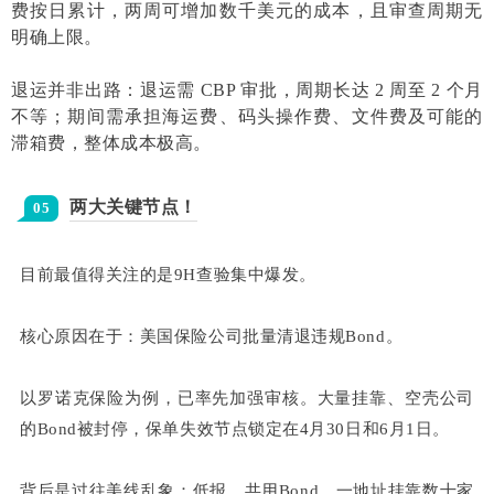
费按日累计，两周可增加数千美元的成本，且审查周期无
明确上限。
退运并非出路：退运需 CBP 审批，周期长达 2 周至 2 个月
不等；期间需承担海运费、码头操作费、文件费及可能的
滞箱费，整体成本极高。
两大关键节点！
05
目前最值得关注的是9H查验集中爆发。
核心原因在于：美国保险公司批量清退违规Bond。
以罗诺克保险为例，已率先加强审核。大量挂靠、空壳公司
的Bond被封停，保单失效节点锁定在4月30日和6月1日。
背后是过往美线乱象：低报、共用Bond、一地址挂靠数十家