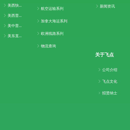
美西快船专线
ꁕ
新闻资讯
ꁕ
航空运输系列
ꁕ
美西普船专线
ꁕ
加拿大海运系列
ꁕ
美中普船专线
ꁕ
欧洲线路系列
ꁕ
美东直航系列
ꁕ
物流查询
ꁕ
关于飞点
公司介绍
ꁕ
飞点文化
ꁕ
招贤纳士
ꁇ