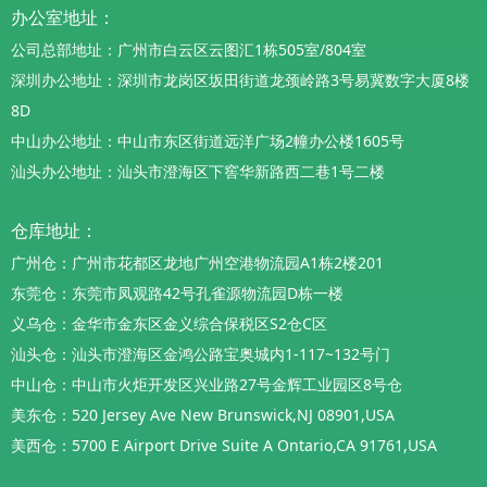
办公室地址：
公司总部地址：广州市白云区云图汇1栋505室/804室
深圳办公地址：深圳市龙岗区坂田街道龙颈岭路3号易冀数字大厦8楼
8D
中山办公地址：中山市东区街道远洋广场2幢办公楼1605号
汕头办公地址：汕头市澄海区下窖华新路西二巷1号二楼
仓库地址：
广州仓：广州市花都区龙地广州空港物流园A1栋2楼201
东莞仓：东莞市凤观路42号孔雀源物流园D栋一楼
义乌仓：金华市金东区金义综合保税区S2仓C区
汕头仓：汕头市澄海区金鸿公路宝奥城内1-117~132号门
中山仓：中山市火炬开发区兴业路27号金辉工业园区8号仓
美东仓：520 Jersey Ave New Brunswick,NJ 08901,USA
美西仓：5700 E Airport Drive Suite A Ontario,CA 91761,USA