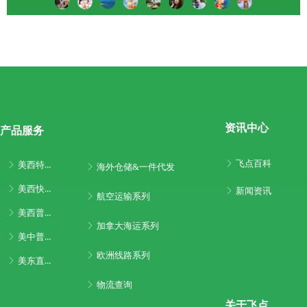
资讯中心
产品服务
飞点百科
ꁕ
美西特快专线
ꁕ
海外仓储&一件代发
ꁕ
美西快船专线
ꁕ
新闻资讯
ꁕ
航空运输系列
ꁕ
美西普船专线
ꁕ
加拿大海运系列
ꁕ
美中普船专线
ꁕ
欧洲线路系列
ꁕ
美东直航系列
ꁕ
物流查询
ꁕ
关于飞点