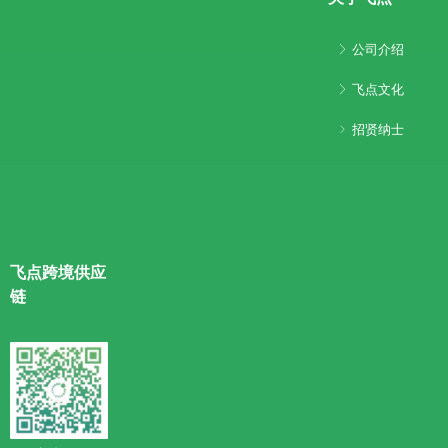
公司介绍
ꁕ
飞点文化
ꁕ
招贤纳士
ꁇ
飞点跨境供应
链